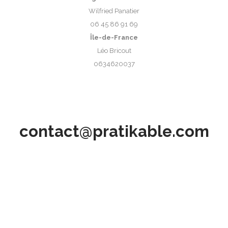
Wilfried Panatier
06 45 86 91 69
Île-de-France
Léo Bricout
0634620037
contact@pratikable.com