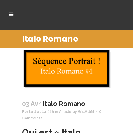
Italo Romano
03 Avr
Italo Romano
Posted at 14:52h
in
Article
by
WiLAdiM
0
Comments
Qui est « Italo