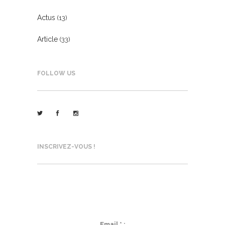
Actus
(13)
Article
(33)
FOLLOW US
INSCRIVEZ-VOUS !
AGENDA, ACTUS, ACTONS... SUIVEZ-
NOUS !
Email * :