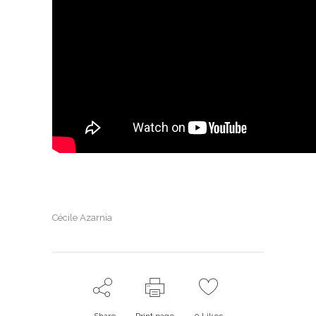
Cécile Azarnia
Share
Print page
0
Likes