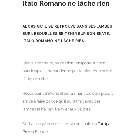
Italo Romano ne lâche rien
ALORS QU’IL SE RETROUVE SANS SES JAMBES
SUR LESQUELLES SE TENIR SUR SON SKATE,
ITALO ROMANO NE LÂCHE RIEN.
Bien au contraire, sa passion l’emporte sur son
handicap et il n’abandonne pas la planche, mais il
s’adapte à elle.
Redoublant d’efforts et s’entraînant toujours plus, il
arrive à faire tout ce qu’il aurait fait avec des
jambes et n’a rien à envier aux valides.
C’est ainsi qu’en 2012, il arrive en finale du
Tampa
Pro
en Floride.