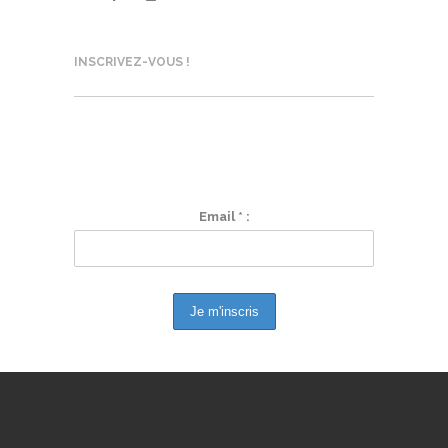
INSCRIVEZ-VOUS !
AGENDA, ACTUS, ACTONS... SUIVEZ-
NOUS !
Email * :