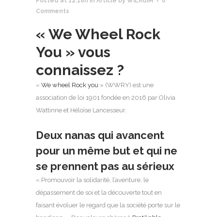
Posted at 12:18h
in
Article
by
WiLAdiM
0
Comments
« We Wheel Rock
You » vous
connaissez ?
«
We wheel Rock you
» (WWRY) est une
association de loi 1901 fondée en 2016 par Olivia
Wattinne et Héloïse Lancesseur.
Deux nanas qui avancent
pour un même but et qui ne
se prennent pas au sérieux
« Promouvoir la solidarité, l’aventure, le
dépassement de soi et la découverte tout en
faisant évoluer le regard que la société porte sur le